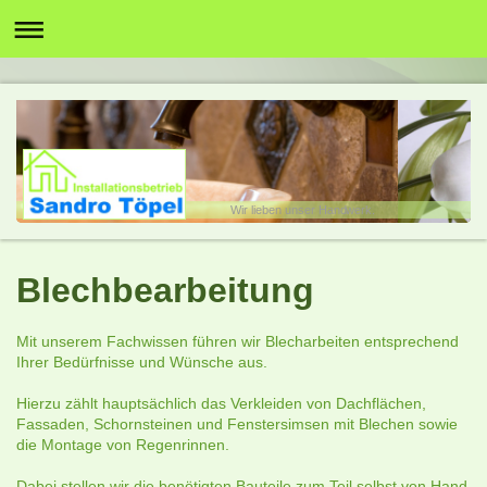
Wir lieben unser Handwerk.
Blechbearbeitung
Mit unserem Fachwissen führen wir Blecharbeiten entsprechend
Ihrer Bedürfnisse und Wünsche aus.
Hierzu zählt hauptsächlich das Verkleiden von Dachflächen,
Fassaden, Schornsteinen und Fenstersimsen mit Blechen sowie
die Montage von Regenrinnen.
Dabei stellen wir die benötigten Bauteile zum Teil selbst von Hand